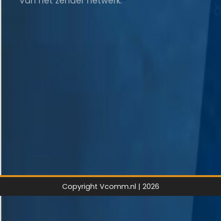
van het zender netwerk.
Copyright Vcomm.nl | 2026